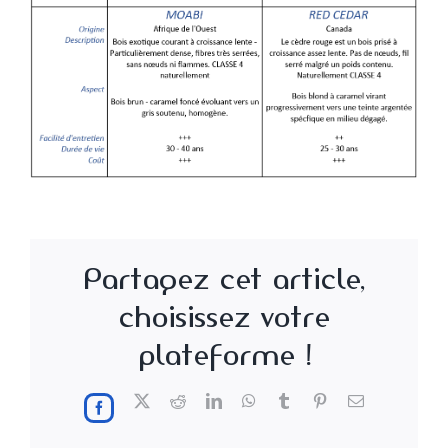
Partagez cet article,
choisissez votre
plateforme !
X
Reddit
LinkedIn
WhatsApp
Tumblr
Pinterest
Email
Facebook